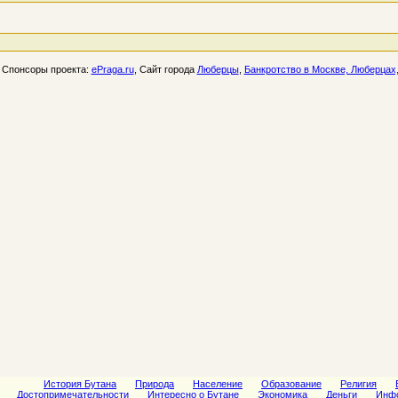
Спонсоры проекта:
ePraga.ru
, Сайт города
Люберцы
,
Банкротство в Москве, Люберцах
История Бутана
Природа
Население
Образование
Религия
Достопримечательности
Интересно о Бутане
Экономика
Деньги
Инфо