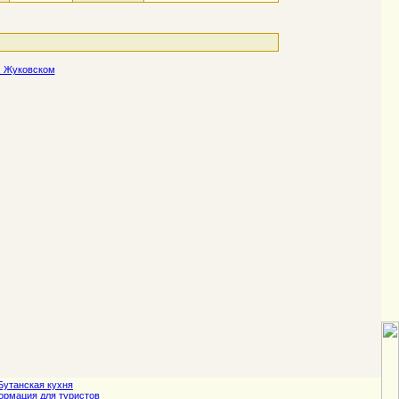
, Жуковском
Бутанская кухня
рмация для туристов