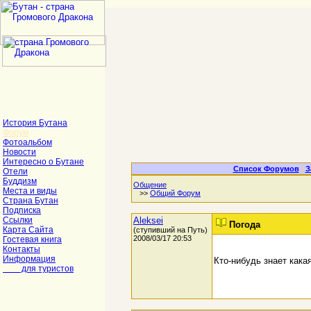
История Бутана
Форум
Фотоальбом
Новости
Интересно о Бутане
Список Форумов
|
З
Отели
Буддизм
Общение
Места и виды
>>
Общий Форум
Страна Бутан
Подписка
Ссылки
Aleksei
Погода
Карта Сайта
(ступивший на Путь)
2008/03/17 20:53
Гостевая книга
Контакты
Информация
Кто-нибудь знает кака
для туристов