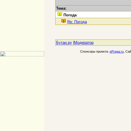
Тема:
Погода
Re: Погода
Бутан.ру
|
Модератор
Спонсоры проекта:
ePraga.ru
, Са