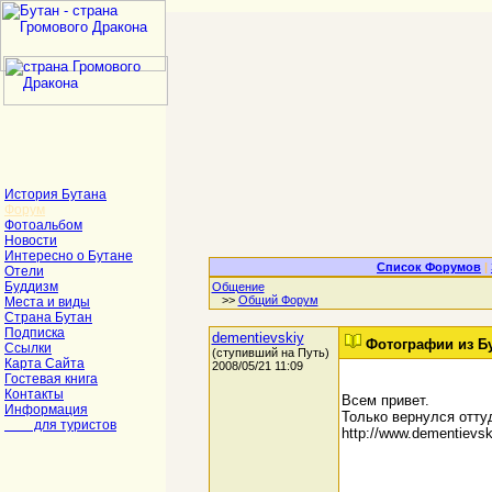
История Бутана
Форум
Фотоальбом
Новости
Интересно о Бутане
Список Форумов
|
Отели
Буддизм
Общение
>>
Общий Форум
Места и виды
Страна Бутан
Подписка
dementievskiy
Фотографии из Б
Ссылки
(ступивший на Путь)
Карта Сайта
2008/05/21 11:09
Гостевая книга
Контакты
Всем привет.
Информация
Только вернулся отту
для туристов
http://www.dementievski