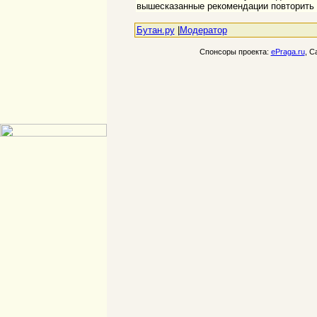
вышесказанные рекомендации повторить 
Бутан.ру
|
Модератор
Спонсоры проекта:
ePraga.ru
, С