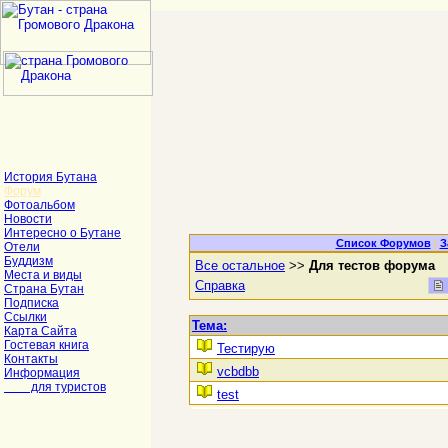
История Бутана
Форум
Фотоальбом
Новости
Интересно о Бутане
Список Форумов
|
З
Отели
Буддизм
Все остальное
>>
Для тестов форума
Места и виды
Справка
Страна Бутан
Подписка
Ссылки
Тема:
Карта Сайта
Гостевая книга
Тестирую
Контакты
vcbdbb
Информация
для туристов
test