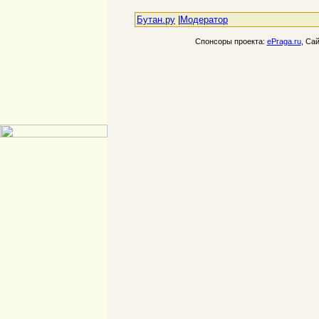
Бутан.ру
|
Модератор
Спонсоры проекта:
ePraga.ru
, Са