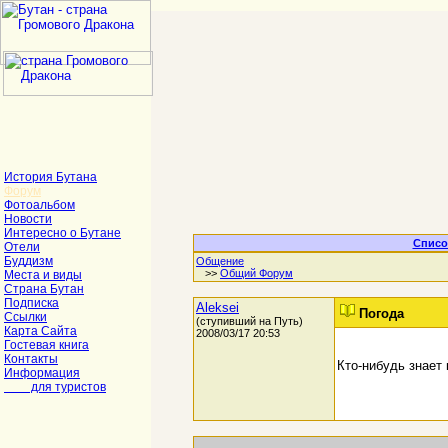
История Бутана
Форум
Фотоальбом
Новости
Интересно о Бутане
Списо
Отели
Буддизм
Общение
>>
Общий Форум
Места и виды
Страна Бутан
Подписка
Aleksei
Погода
Ссылки
(ступивший на Путь)
Карта Сайта
2008/03/17 20:53
Гостевая книга
Контакты
Кто-нибудь знает 
Информация
для туристов