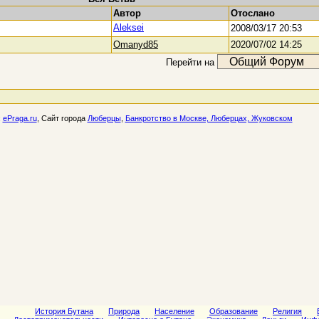
Автор
Отослано
Aleksei
2008/03/17 20:53
Omanyd85
2020/07/02 14:25
Перейти на
:
ePraga.ru
, Сайт города
Люберцы
,
Банкротство в Москве, Люберцах, Жуковском
История Бутана
Природа
Население
Образование
Религия