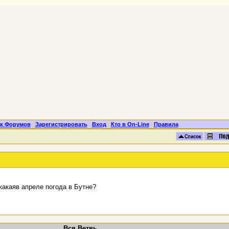
к Форумов
|
Зарегистрировать
|
Вход
|
Кто в On-Line
|
Правила
какаяв апреле погода в Бутне?
Вся Ветвь